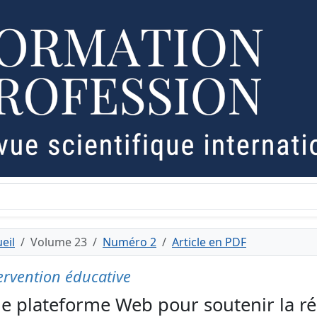
eil
Volume 23
Numéro 2
Article en PDF
ervention éducative
e plateforme Web pour soutenir la réé