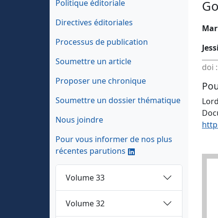
Politique éditoriale
Go
Directives éditoriales
Mar
Processus de publication
Jess
Soumettre un article
doi 
Proposer une chronique
Pou
Soumettre un dossier thématique
Lord
Docu
Nous joindre
http
Pour vous informer de nos plus
récentes parutions
Volume 33
Volume 32