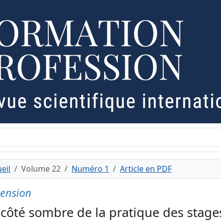
eil
Volume 22
Numéro 1
Article en PDF
ension
 côté sombre de la pratique des stages