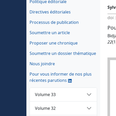
Politique éditoriale
Sylv
Directives éditoriales
doi 
Processus de publication
Pou
Soumettre un article
Bidj
22
(1
Proposer une chronique
Soumettre un dossier thématique
Nous joindre
Pour vous informer de nos plus
récentes parutions
Volume 33
Volume 32