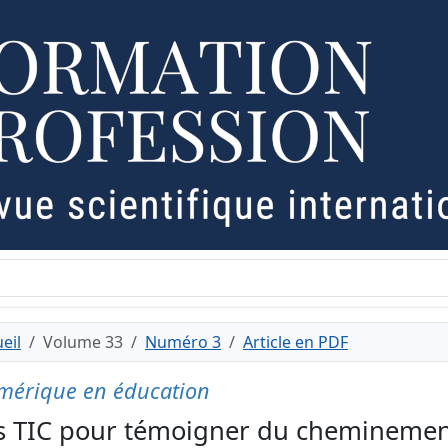
eil
Volume 33
Numéro 3
Article en PDF
mérique en éducation
s TIC pour témoigner du cheminement