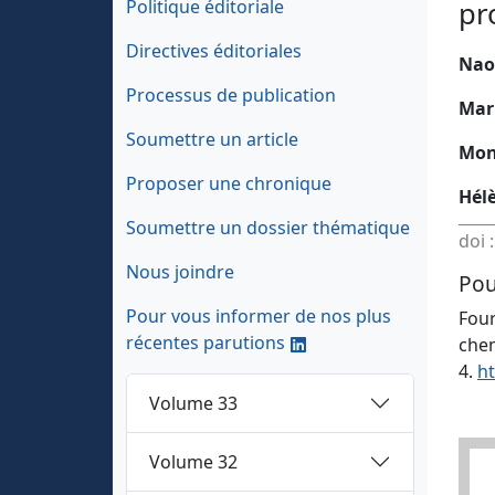
Politique éditoriale
pr
Directives éditoriales
Nao
Processus de publication
Mar
Soumettre un article
Mon
Proposer une chronique
Hél
Soumettre un dossier thématique
doi 
Nous joindre
Pou
Pour vous informer de nos plus
Four
récentes parutions
chem
4.
ht
Volume 33
Volume 32