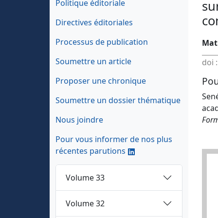
Politique éditoriale
su
co
Directives éditoriales
Processus de publication
Mat
Soumettre un article
doi 
Pou
Proposer une chronique
Sené
Soumettre un dossier thématique
acad
Nous joindre
Form
Pour vous informer de nos plus
récentes parutions
Volume 33
Volume 32