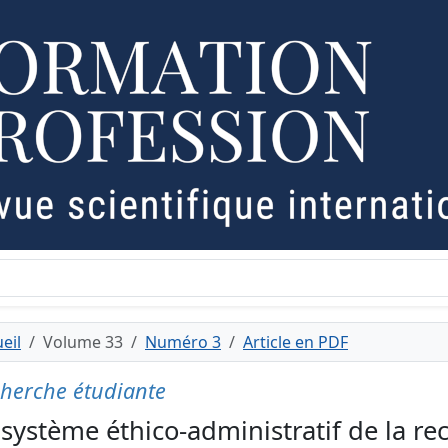
eil
Volume 33
Numéro 3
Article en PDF
herche étudiante
 système éthico-administratif de la rec