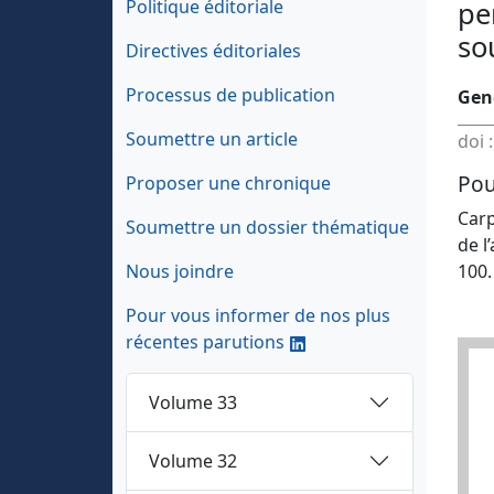
Politique éditoriale
pe
so
Directives éditoriales
Processus de publication
Gen
Soumettre un article
doi 
Pou
Proposer une chronique
Carp
Soumettre un dossier thématique
de l
Nous joindre
100
Pour vous informer de nos plus
récentes parutions
Volume 33
Volume 32