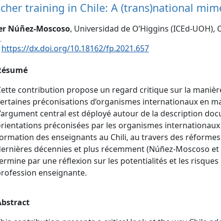
cher training in Chile: A (trans)national mime
ier Núñez-Moscoso
, Universidad de O’Higgins (ICEd-UOH), C
:
https://dx.doi.org/10.18162/fp.2021.657
Résumé
ette contribution propose un regard critique sur la manière
ertaines préconisations d’organismes internationaux en mat
’argument central est déployé autour de la description do
rientations préconisées par les organismes internationaux
ormation des enseignants au Chili, au travers des réformes e
ernières décennies et plus récemment (Núñez-Moscoso et Flo
ermine par une réflexion sur les potentialités et les risque
rofession enseignante.
Abstract