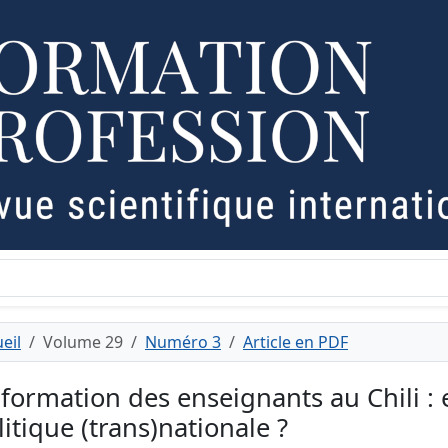
eil
Volume 29
Numéro 3
Article en PDF
 formation des enseignants au Chili : 
litique (trans)nationale ?