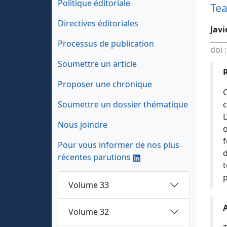
Politique éditoriale
Tea
Directives éditoriales
Jav
Processus de publication
doi 
Soumettre un article
Proposer une chronique
C
Soumettre un dossier thématique
c
L
Nous joindre
o
f
Pour vous informer de nos plus
d
récentes parutions
t
p
Volume 33
Volume 32