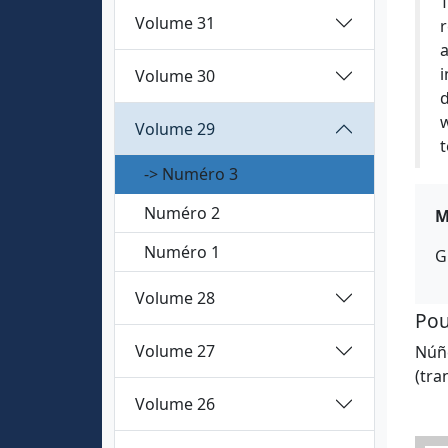
T
Volume 31
r
i
Volume 30
d
w
Volume 29
t
-> Numéro 3
Numéro 2
M
Numéro 1
G
Volume 28
Pou
Volume 27
Núñe
(tra
Volume 26