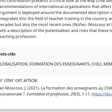
his contribution presents a critical look at the way Chile
ecommendations of international organizations that affect 
argument is deployed around the documented description o
ntegrated into the field of teacher training in the country,
ecades but also the most recent ones (Núñez- Moscoso et F
ith a description of the potentialities and risks that thes
eaching profession.
ots-clés
LOBALISATION, FORMATION DES ENSEIGNANTS, CHILI, MIM
r citer cet article
z-Moscoso, J. (2021). La formation des enseignants au Chili 
ns)nationale ?.
Formation et profession, 29
(3), 1-11.
https://dx