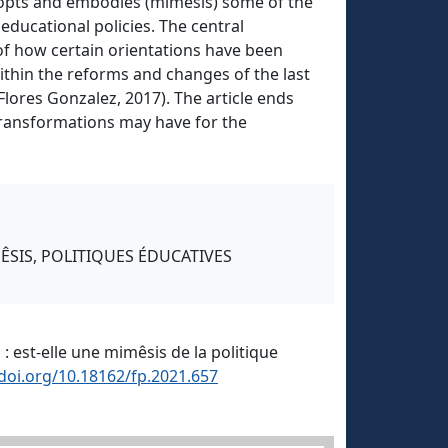
 adopts and embodies (mimesis) some of the
educational policies. The central
f how certain orientations have been
 within the reforms and changes of the last
lores Gonzalez, 2017). The article ends
e transformations may have for the
ÊSIS, POLITIQUES ÉDUCATIVES
: est-elle une mimêsis de la politique
.doi.org/10.18162/fp.2021.657