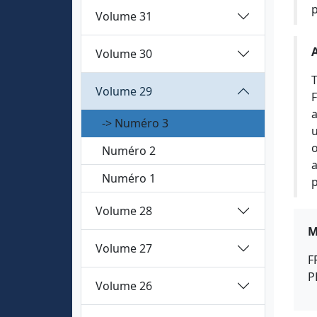
p
Volume 31
Volume 30
T
Volume 29
F
a
-> Numéro 3
u
o
Numéro 2
a
Numéro 1
p
Volume 28
M
Volume 27
F
P
Volume 26