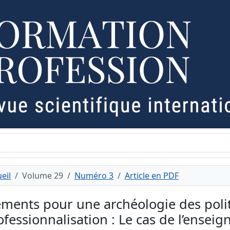
eil
Volume 29
Numéro 3
Article en PDF
éments pour une archéologie des poli
ofessionnalisation : Le cas de l’ensei