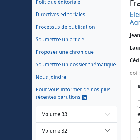
Fr
Politique éditoriale
Ele
Directives éditoriales
Agr
Processus de publication
Jea
Soumettre un article
Lau
Proposer une chronique
Céci
Soumettre un dossier thématique
doi 
Nous joindre
Pour vous informer de nos plus
récentes parutions
L
s
Volume 33
e
a
i
Volume 32
c