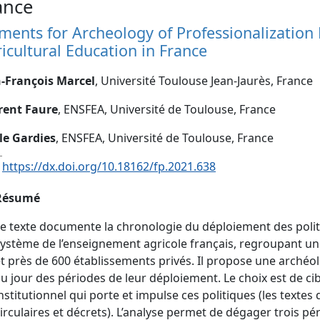
ance
ments for Archeology of Professionalization P
icultural Education in France
n-François Marcel
, Université Toulouse Jean-Jaurès, France
rent Faure
, ENSFEA, Université de Toulouse, France
le Gardies
, ENSFEA, Université de Toulouse, France
:
https://dx.doi.org/10.18162/fp.2021.638
Résumé
e texte documente la chronologie du déploiement des polit
ystème de l’enseignement agricole français, regroupant un
t près de 600 établissements privés. Il propose une archéolo
u jour des périodes de leur déploiement. Le choix est de cible
nstitutionnel qui porte et impulse ces politiques (les textes 
irculaires et décrets). L’analyse permet de dégager trois p