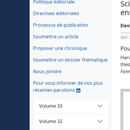
Politique éditoriale
Sc
en
Directives éditoriales
Processus de publication
Dav
Soumettre un article
doi 
Pou
Proposer une chronique
Harv
Soumettre un dossier thématique
théo
Nous joindre
Form
Pour vous informer de nos plus
récentes parutions
Volume 33
Volume 32