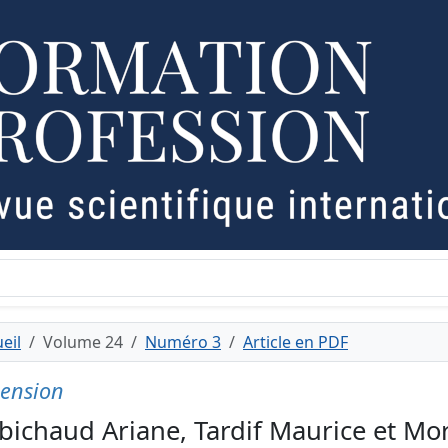
eil
Volume 24
Numéro 3
Article en PDF
ension
bichaud Ariane, Tardif Maurice et Mora