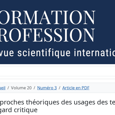
eil
Volume 20
Numéro 3
Article en PDF
proches théoriques des usages des te
gard critique