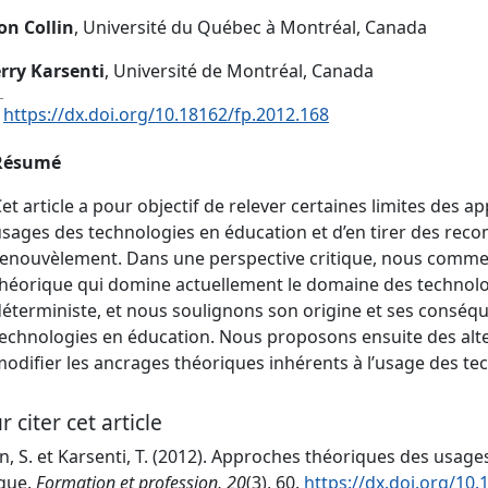
on Collin
, Université du Québec à Montréal, Canada
rry Karsenti
, Université de Montréal, Canada
:
https://dx.doi.org/10.18162/fp.2012.168
Résumé
et article a pour objectif de relever certaines limites des
sages des technologies en éducation et d’en tirer des re
enouvèlement. Dans une perspective critique, nous commen
héorique qui domine actuellement le domaine des technolo
éterministe, et nous soulignons son origine et ses conséq
echnologies en éducation. Nous proposons ensuite des alter
odifier les ancrages théoriques inhérents à l’usage des te
r citer cet article
in, S. et Karsenti, T. (2012). Approches théoriques des usag
ique.
Formation et profession, 20
(3), 60.
https://dx.doi.org/10.