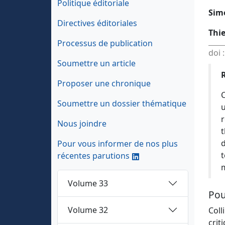
Politique éditoriale
Sim
Directives éditoriales
Thie
Processus de publication
doi 
Soumettre un article
Proposer une chronique
C
Soumettre un dossier thématique
u
r
Nous joindre
t
d
Pour vous informer de nos plus
t
récentes parutions
m
Volume 33
Pou
Volume 32
Coll
crit